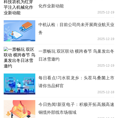
化作业新动能
2025-12-19
中机认检：目前公司尚未开展商业航天业
务
2025-12-19
一票畅玩 双区联动 横跨春节 鸟巢发出冬
日冰雪邀约
2025-12-19
每日看点!习水双龙乡：头茬马桑菌上市
请你当品鲜官
2025-12-18
今日热闻!新亚电子：积极开拓高频高速
铜缆外部线市场领域