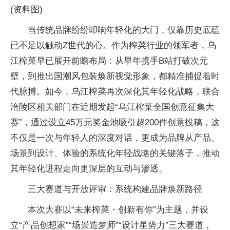
(资料图)
当传统品牌纷纷叩响年轻化的大门，仅靠历史底蕴
已不足以触动Z世代的心。作为榨菜行业的领军者，乌
江榨菜早已展开前瞻布局：从早年携手B站打破次元
壁，到推出国潮风包装焕新视觉形象，都精准捕捉着时
代脉搏。如今，乌江榨菜再次深化其年轻化战略，联合
涪陵区相关部门在近期发起“乌江榨菜全国创意征集大
赛”，通过设立45万元奖金池吸引超200件创意投稿，这
不仅是一次与年轻人的深度对话，更成为品牌从产品、
场景到设计、体验的系统化年轻战略的关键落子，推动
其年轻化进程走向更深层的互动与渗透。
三大赛道与开放评审：系统构建品牌焕新路径
本次大赛以“未来榨菜・创新有你”为主题，并设
立“产品创想家”“场景造梦师”“设计星势力”三大赛道，