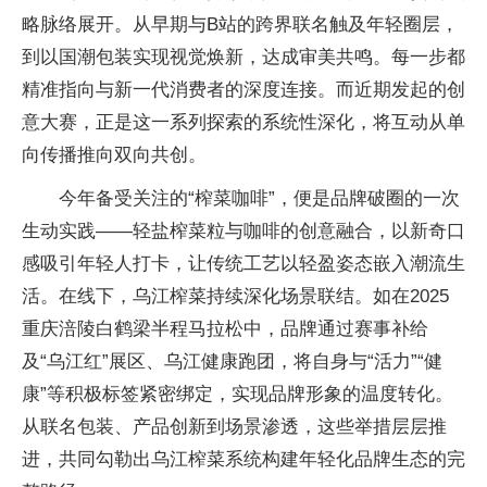
略脉络展开。从早期与B站的跨界联名触及年轻圈层，
到以国潮包装实现视觉焕新，达成审美共鸣。每一步都
精准指向与新一代消费者的深度连接。而近期发起的创
意大赛，正是这一系列探索的系统性深化，将互动从单
向传播推向双向共创。
今年备受关注的“榨菜咖啡”，便是品牌破圈的一次
生动实践——轻盐榨菜粒与咖啡的创意融合，以新奇口
感吸引年轻人打卡，让传统工艺以轻盈姿态嵌入潮流生
活。在线下，乌江榨菜持续深化场景联结。如在2025
重庆涪陵白鹤梁半程马拉松中，品牌通过赛事补给
及“乌江红”展区、乌江健康跑团，将自身与“活力”“健
康”等积极标签紧密绑定，实现品牌形象的温度转化。
从联名包装、产品创新到场景渗透，这些举措层层推
进，共同勾勒出乌江榨菜系统构建年轻化品牌生态的完