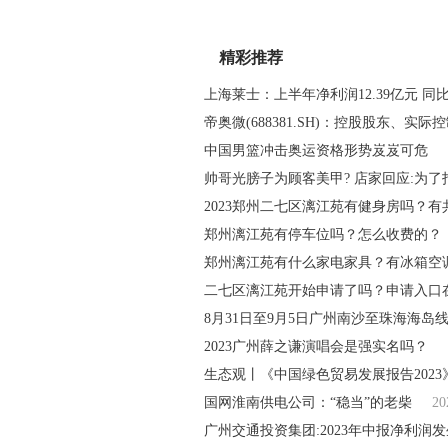
精彩推荐
上海莱士：上半年净利润12.39亿元 同比增
帝奥微(688381.SH)：控股股东、实际控
中国男篮冲击奥运资格形势岌岌可危
帅哥光膀子为顾客美甲? 店家回应:为了拍
2023郑州二七区漓江苑有健身房吗？
郑州漓江苑有停车位吗？怎么收费的？
郑州漓江苑有什么家电家具？有冰箱空调和
二七区漓江苑开始申请了吗？申请入口
8月31日至9月5日广州南沙至珠海海岛
2023广州薛之谦演唱会是强实名吗？
生态观丨《中国绿色贸易发展报告2023》
国网淮南供电公司：“稳当”的老柴
20
广州交通投资集团:2023年中报净利润