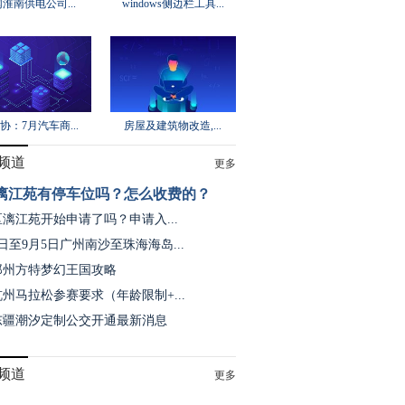
淮南供电公司...
windows侧边栏工具...
协：7月汽车商...
房屋及建筑物改造,...
频道
更多
漓江苑有停车位吗？怎么收费的？
漓江苑开始申请了吗？申请入...
1日至9月5日广州南沙至珠海海岛...
3郑州方特梦幻王国攻略
3杭州马拉松参赛要求（年龄限制+...
东疆潮汐定制公交开通最新消息
频道
更多