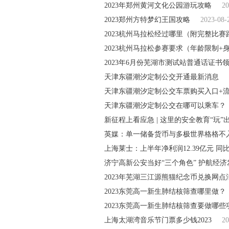
2023年郑州黄河文化公园游玩攻略
20
2023郑州方特梦幻王国攻略
2023-08-
2023杭州马拉松经过哪里（附完整比赛
2023杭州马拉松参赛要求（年龄限制+
2023年6月份芜湖市测试站普通话证书领取
天津东疆潮汐定制公交开通最新消息
天津东疆潮汐定制公交车票购买入口+
天津东疆潮汐定制公交在哪可以乘车？
新征程上看应急 | 这里的安全教育“玩”
英媒：单一储备货币与多极世界格格不入 
上海莱士：上半年净利润12.39亿元 同比增
济宁高新公安当好“三个角色” 护航经济
2023年芜湖三江源熊猫纪念币兑换网点汇
2023东莞高一新生肺结核筛查哪里做？
2023东莞高一新生肺结核筛查要做哪些
上海太湖湾音乐节门票多少钱2023
20